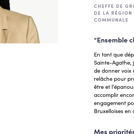
CHEFFE DE GR
DE LA RÉGION
COMMUNALE
“Ensemble ch
En tant que dép
Sainte-Agathe, j
de donner voix à
relâche pour pr
être et l’épan
accomplir encor
engagement pour
Bruxelloises en
Mes priorité