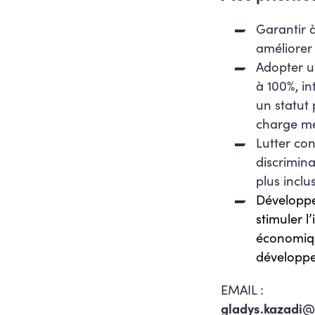
Garantir 
améliorer 
Adopter u
à 100%, in
un statut 
charge me
Lutter con
discrimina
plus inclus
Développe
stimuler l
économiqu
développe
EMAIL :
gladys.kazadi@