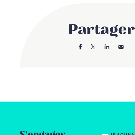
Partager
S'engager
JE SOUH