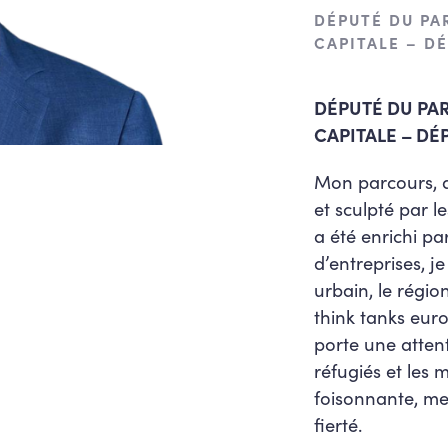
DÉPUTÉ DU PA
CAPITALE – D
DÉPUTÉ DU PA
CAPITALE – DÉ
Mon parcours, a
et sculpté par l
a été enrichi pa
d’entreprises, j
urbain, le région
think tanks eur
porte une attent
réfugiés et les 
foisonnante, me
fierté.